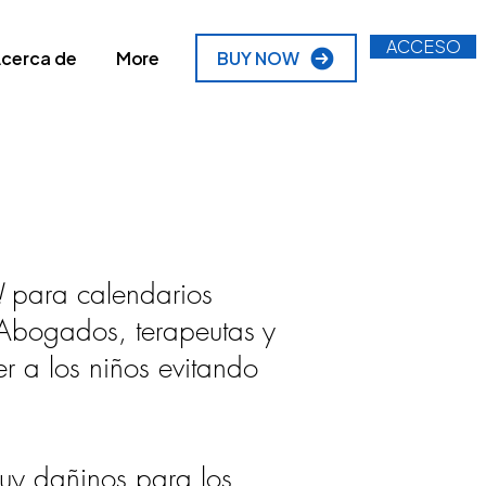
ACCESO
cerca de
More
BUY NOW
!
para calendarios
 Abogados, terapeutas y
r a los niños evitando
muy dañinos para los