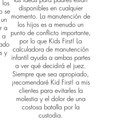
 los
disponibles en cualquier
o se
momento. La manutención de
 un
los hijos es a menudo un
r a
punto de conflicto importante,
s a
por lo que Kids First! La
lado
calculadora de manutención
s y
infantil ayuda a ambas partes
a ver qué decidirá el juez.
Siempre que sea apropiado,
¡recomendaré Kid First! a mis
clientes para evitarles la
molestia y el dolor de una
costosa batalla por la
custodia.