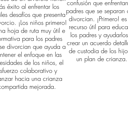
confusión que enfrentan
s éxito al enfrentar los
padres que se separan 
ciles desafíos que presenta
divorcian. ¡Primero! es
vorcio. ¡Los niños primero!
recurso útil para educa
na hoja de ruta muy útil e
los padres y ayudarlo
ormativa para los padres
crear un acuerdo detal
se divorcian que ayuda a
de custodia de los hijo
ntener el enfoque en las
un plan de crianza.
esidades de los niños, el
sfuerzo colaborativo y
anzar hacia una crianza
compartida mejorada.