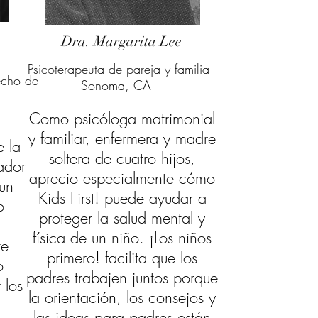
Dra. Margarita Lee
Psicoterapeuta de pareja y familia
echo de
Sonoma, CA
Como psicóloga matrimonial
y familiar, enfermera y madre
e la
soltera de cuatro hijos,
ador
aprecio especialmente cómo
 un
Kids First! puede ayudar a
o
proteger la salud mental y
a
física de un niño. ¡Los niños
te
primero! facilita que los
o
padres trabajen juntos porque
 los
la orientación, los consejos y
las ideas para padres están