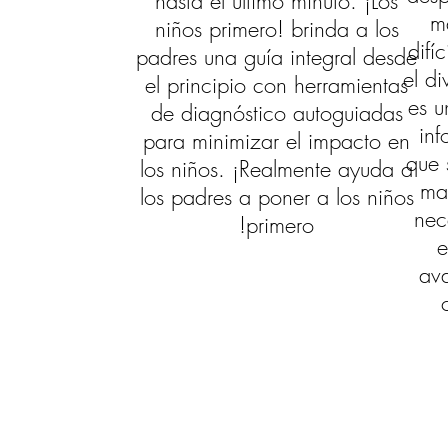
hasta el último minuto. ¡Los
má
niños primero! brinda a los
difí
padres una guía integral desde
el di
el principio con herramientas
es u
de diagnóstico autoguiadas
inf
para minimizar el impacto en
que 
los niños. ¡Realmente ayuda a
ma
los padres a poner a los niños
nec
primero!
e
av