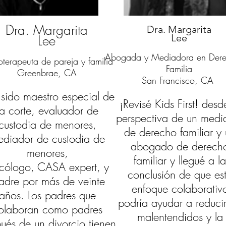
Dra. Margarita
Dra. Margarita
Lee
Lee
Abogada y Mediadora en Der
oterapeuta de pareja y familia
Familia
Greenbrae, CA
San Francisco, CA
sido maestro especial de
¡Revisé Kids First! desd
la corte, evaluador de
perspectiva de un medi
custodia de menores,
de derecho familiar y
ediador de custodia de
abogado de derech
menores,
familiar y llegué a l
icólogo,
CASA
expert, y
conclusión de que es
adre por más de veinte
enfoque colaborativ
años. Los padres que
podría ayudar a reducir
olaboran como padres
malentendidos y la
ués de un divorcio tienen